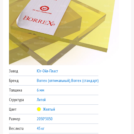
Завод
Юг-Ойл-Пласт
Бренд
Borrex (оптимальный), Borrex (стандарт)
Толщина
6 мм
Структура
Литой
Цвет
Желтый
Размер
2050*3050
Вес листа
45 кг