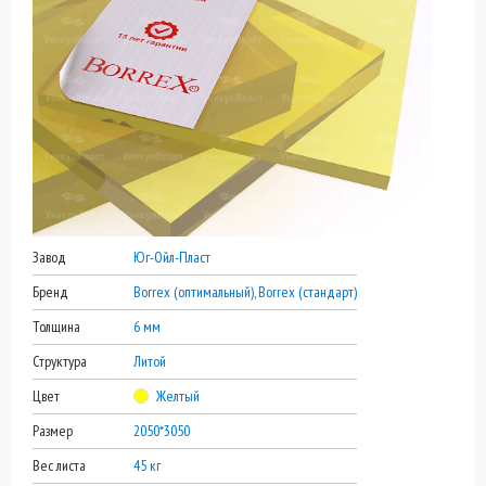
Завод
Юг-Ойл-Пласт
Бренд
Borrex (оптимальный), Borrex (стандарт)
Толщина
6 мм
Структура
Литой
Цвет
Желтый
Размер
2050*3050
Вес листа
45 кг