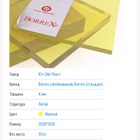
Завод
Юг-Ойл-Пласт
Бренд
Borrex (оптимальный), Borrex (стандарт)
Толщина
4 мм
Структура
Литой
Цвет
Желтый
Размер
2050*3050
Вес листа
30 кг