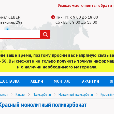
Уважаемые клиенты, обратите внимание
инал СЕВЕР:
Пн - Пт: с 9:00 до 18:00
ивенская, 29а
Сб - Вс: с 9:00 до 15:00
им ваше время, поэтому просим вас напрямую связыв
4-38. Вы сможете не только получить точную информа
и о наличии необходимого материала.
ДОСТАВКА
АКЦИИ
МОНТАЖ
ГАРАНТИЯ
О
лавная
Каталог
Поликарбонат
Монолитный поликарбонат
Красный м
Красный монолитный поликарбонат