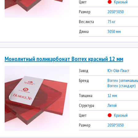
Цвет
Красный
Размер
2050*3050
Вес листа
75 кг
Длина
3050 мм
Монолитный поликарбонат Borrex красный 12 мм
Завод
Юг-Ойл-Пласт
Бренд
Borrex (оптимальны
Borrex (стандарт)
Толщина
12 мм
Структура
Литой
Цвет
Красный
Размер
2050*3050