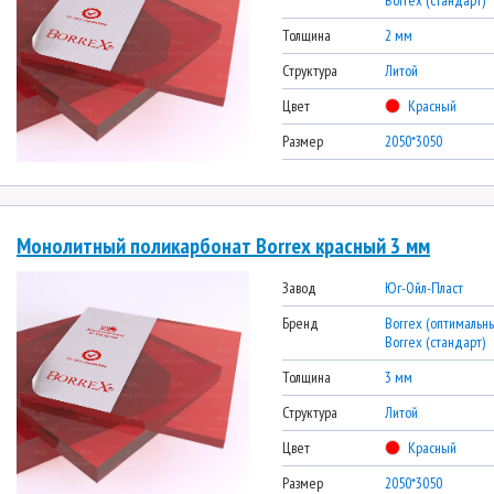
Borrex (стандарт)
Толщина
2 мм
Структура
Литой
Цвет
Красный
Размер
2050*3050
Монолитный поликарбонат Borrex красный 3 мм
Завод
Юг-Ойл-Пласт
Бренд
Borrex (оптимальны
Borrex (стандарт)
Толщина
3 мм
Структура
Литой
Цвет
Красный
Размер
2050*3050