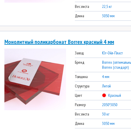
Вес листа
22,5 кг
Длина
3050 мм
Монолитный поликарбонат Borrex красный 4 мм
Завод
Юг-Ойл-Пласт
Бренд
Borrex (оптимальны
Borrex (стандарт)
Толщина
4 мм
Структура
Литой
Цвет
Красный
Размер
2050*3050
Вес листа
30 кг
Длина
3050 мм