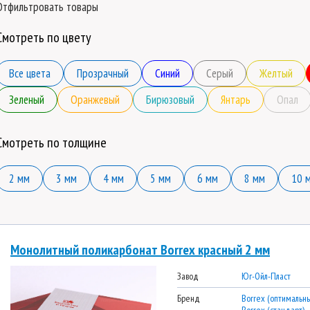
Отфильтровать товары
Смотреть по цвету
Все цвета
Прозрачный
Синий
Серый
Желтый
Зеленый
Оранжевый
Бирюзовый
Янтарь
Опал
Смотреть по толщине
2 мм
3 мм
4 мм
5 мм
6 мм
8 мм
10 
Монолитный поликарбонат Borrex красный 2 мм
Завод
Юг-Ойл-Пласт
Бренд
Borrex (оптимальны