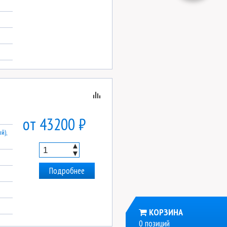
от 43200 ₽
й),
▲
▼
Подробнее
КОРЗИНА
0 позиций