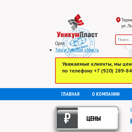
Терм
ул. Л
Орел
Тула и Тульская область
Уважаемые клиенты, мы цен
по телефону +7 (920) 289-8
ГЛАВНАЯ
О КОМПАНИИ
Г
₽
ЦЕНЫ