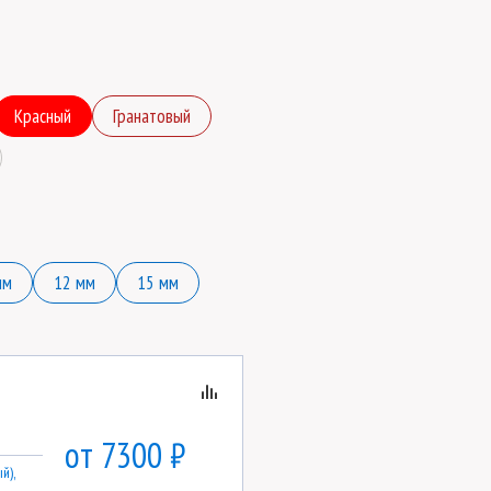
Красный
Гранатовый
мм
12 мм
15 мм
от 7300 ₽
й),