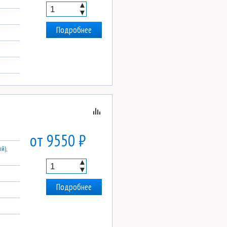
▲
▼
Подробнее
от 9550 ₽
й),
▲
▼
Подробнее