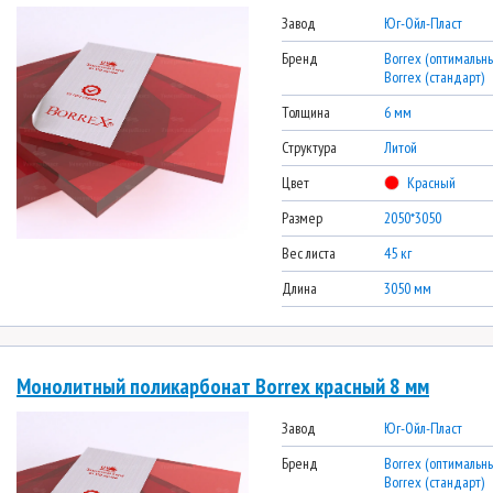
Завод
Юг-Ойл-Пласт
Бренд
Borrex (оптимальны
Borrex (стандарт)
Толщина
6 мм
Структура
Литой
Цвет
Красный
Размер
2050*3050
Вес листа
45 кг
Длина
3050 мм
Монолитный поликарбонат Borrex красный 8 мм
Завод
Юг-Ойл-Пласт
Бренд
Borrex (оптимальны
Borrex (стандарт)