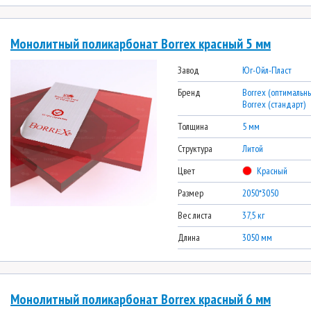
Монолитный поликарбонат Borrex красный 5 мм
Завод
Юг-Ойл-Пласт
Бренд
Borrex (оптимальны
Borrex (стандарт)
Толщина
5 мм
Структура
Литой
Цвет
Красный
Размер
2050*3050
Вес листа
37,5 кг
Длина
3050 мм
Монолитный поликарбонат Borrex красный 6 мм