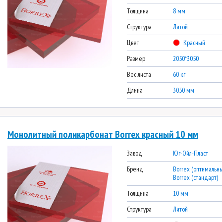
Толщина
8 мм
Структура
Литой
Цвет
Красный
Размер
2050*3050
Вес листа
60 кг
Длина
3050 мм
Монолитный поликарбонат Borrex красный 10 мм
Завод
Юг-Ойл-Пласт
Бренд
Borrex (оптимальны
Borrex (стандарт)
Толщина
10 мм
Структура
Литой