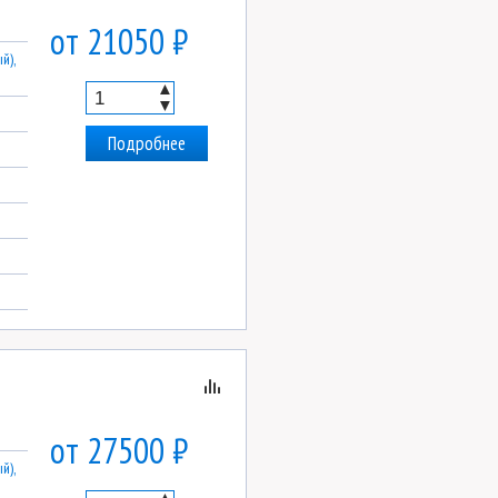
от 21050 ₽
й),
▲
▼
Подробнее
от 27500 ₽
й),
▲