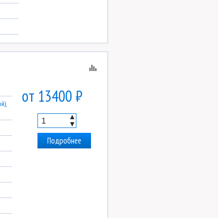
от 13400 ₽
й),
▲
▼
Подробнее