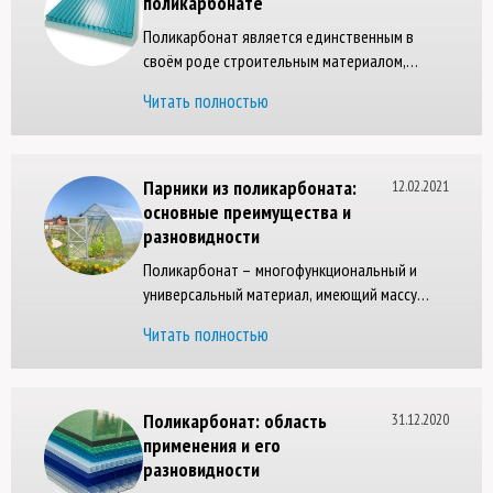
поликарбонате
Поликарбонат является единственным в
своём роде строительным материалом,
совмещающем в себе такие особенности как
Читать полностью
прочность, прозрачность, низкая
теплопроводность и стойкость к
температурам.
Парники из поликарбоната:
12.02.2021
основные преимущества и
разновидности
Поликарбонат – многофункциональный и
универсальный материал, имеющий массу
уникальных характеристик и свойств. В
Читать полностью
сельском хозяйстве ему нет равных, так как с
каждым годом количество теплиц и парников
из поликарбоната увеличивается в несколько
раз.
Поликарбонат: область
31.12.2020
применения и его
разновидности