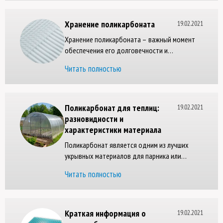
определенных аспектов вырастить овощи,
фрукты или зелень хорошего качества не
Хранение поликарбоната
19.02.2021
выйдет.
Хранение поликарбоната – важный момент
обеспечения его долговечности и
сохранения свойств материала. Чтобы
Читать полностью
предотвратить повреждения и деформацию
поликарбонатных листов, необходимо
соблюдать определенные условия для их
сохранности.
Поликарбонат для теплиц:
19.02.2021
разновидности и
характеристики материала
Поликарбонат является одним из лучших
укрывных материалов для парника или
теплицы. Он представляет собой
Читать полностью
современный материал, обладающий
большим количеством преимуществ. Главная
способность- поддерживать оптимальный
для растений микроклимат.
Краткая информация о
19.02.2021