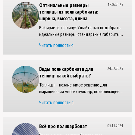
Оптимальные размеры
18.07.2025
теплицы из поликарбоната:
ширина, высота, длина
Выбираете теплицу? Узнайте, как подобрать
идеальные размеры: стандартные габариты,
оптимальная высота и ширина для дачи.
Читать полностью
Советы по планировке и ошибки при выборе.
Виды поликарбоната для
24.02.2025
теплиц: какой выбрать?
Теплицы – незаменимое решение для
выращивания многих культур, позволяющее
защищать растения от воздействия внешней
Читать полностью
среды, экономить ресурсы и повышать
урожайность.
Всё про поликарбонат
05.11.2024