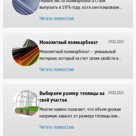
Первые листы поликарбоната стали
выпускать в 1976 году, хотя синтезировали
этот полимер в 1953 году. Это один из
Читать полностью
востребованных строительных материалов,
производство которого по статистике
ежегодно растет до 4%.
Монолитный поликарбонат
19.02.2021
Монолитный поликарбонат – уникальный
материал, который за счет своих свойств и
практичности является чуть ли не самым
Читать полностью
популярным среди всех прозрачных
материалов, предназначенных для
остеклительных работ.
Выбираем размер теплицы на
19.02.2021
свой участок
Многие наивно полагают, что объем урожая
напрямую зависит от размера теплицы или
парника. Спешим вас разуверить, что это не
Читать полностью
так. Да, в каком-то смысле площадь
сооружения играет свою роль, однако без