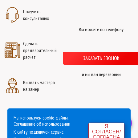
Получить
Парник из
Навес из
Навес из
консультацию
поликарбоната
поликарбоната
поликарбоната
Вы можете по телефону
+7 (4872) 71-79-73
Сделать
предварительный
Декоративные
Декоративные
Декоративные
расчет
ЗАКАЗАТЬ ЗВОНОК
изделия
изделия
изделия
и мы вам перезвоним
Вызвать мастера
Декоративные
Декоративные
Парник из
на замер
изделия
изделия
поликарбоната
Мы используем cookie-файлы.
Парник из
Навес из
Навес из
Политика конфиденциальности
Соглашение об использовании
Я
поликарбоната
поликарбоната
поликарбоната
К сайту подключен сервис
СОГЛАСЕН/
Согласие на обработку персональных данных
СОГЛАСНА