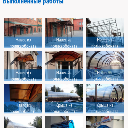
Выполненные работы
Навес из
Навес из
Навес из
поликарбоната
поликарбоната
поликарбоната
Навес из
Навес из
Навес из
поликарбоната
поликарбоната
поликарбоната
Навес из
Крыша из
Крыша из
поликарбоната
поликарбоната
поликарбоната