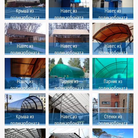
Крыша из
Навес из
Навес из
поликарбоната
поликарбоната
поликарбоната
Навес из
Навес из
Навес из
поликарбоната
поликарбоната
поликарбоната
Навес из
Парник из
Парник из
поликарбоната
поликарбоната
поликарбоната
Крыша из
Навес из
Стенки из
поликарбоната
поликарбоната
поликарбоната