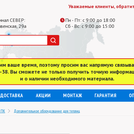
Уважаемые клиенты, обратите вн
инал СЕВЕР:
Пн - Пт: с 9:00 до 18:00
ивенская, 29а
Сб - Вс: с 9:00 до 15:00
им ваше время, поэтому просим вас напрямую связыв
4-38. Вы сможете не только получить точную информа
и о наличии необходимого материала.
ДОСТАВКА
АКЦИИ
МОНТАЖ
ГАРАНТИЯ
О
 ПК
Дополнительное оборудование для теплиц