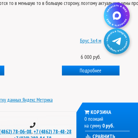
яются то в меньшую то в большую сторону, поэтому актуальные цены пр
Брус 3x4 м
6 000 руб.
Подробнее
тку данных Яндекс Метрика
КОРЗИНА
0 позиций
на сумму
0 руб.
,
(4862) 78-06-08
+7 (4862) 78-48-28
СРАВНИТЬ