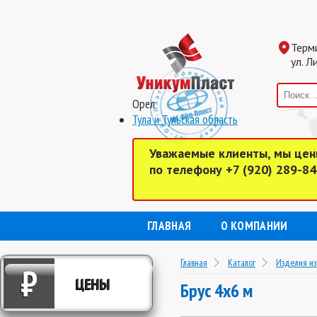
Терм
ул. Л
Орел
Тула и Тульская область
Уважаемые клиенты, мы цен
по телефону +7 (920) 289-8
ГЛАВНАЯ
О КОМПАНИИ
Главная
Каталог
Изделия из
₽
ЦЕНЫ
Брус 4x6 м