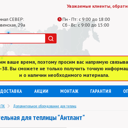
Уважаемые клиенты, обратите вн
инал СЕВЕР:
Пн - Пт: с 9:00 до 18:00
ивенская, 29а
Сб - Вс: с 9:00 до 15:00
им ваше время, поэтому просим вас напрямую связыв
4-38. Вы сможете не только получить точную информа
и о наличии необходимого материала.
ДОСТАВКА
АКЦИИ
МОНТАЖ
ГАРАНТИЯ
О
 ПК
Дополнительное оборудование для теплиц
ельная для теплицы "Антлант"