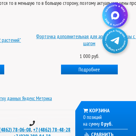
яются то в меньшую то в большую сторону, поэтому актуальные цены пр
Форточка дополнительная для арочной теплицы с 
 растений"
шагом
1 000 руб.
Подробнее
тку данных Яндекс Метрика
КОРЗИНА
0 позиций
на сумму
0 руб.
,
(4862) 78-06-08
+7 (4862) 78-48-28
СРАВНИТЬ