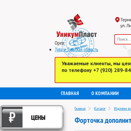
Терм
ул. Л
Орел
Тула и Тульская область
Уважаемые клиенты, мы цен
по телефону +7 (920) 289-8
ГЛАВНАЯ
О КОМПАНИИ
Главная
Каталог
Изделия из
₽
ЦЕНЫ
Форточка дополнит