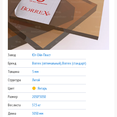
Завод
Юг-Ойл-Пласт
Бренд
Borrex (оптимальный), Borrex (стандарт)
Толщина
5 мм
Структура
Литой
Цвет
Янтарь
Размер
2050*3050
Вес листа
37,5 кг
Длина
3050 мм