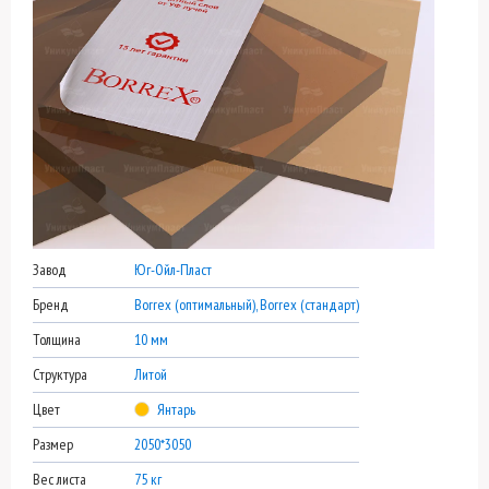
Завод
Юг-Ойл-Пласт
Бренд
Borrex (оптимальный), Borrex (стандарт)
Толщина
10 мм
Структура
Литой
Цвет
Янтарь
Размер
2050*3050
Вес листа
75 кг