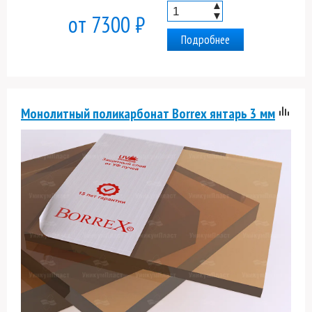
▲
▼
от 7300 ₽
Подробнее
Монолитный поликарбонат Borrex янтарь 3 мм