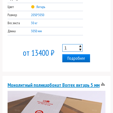
Цвет
Янтарь
Размер
2050*3050
Вес листа
30 кг
Длина
3050 мм
▲
▼
от 13400 ₽
Подробнее
Монолитный поликарбонат Borrex янтарь 5 мм