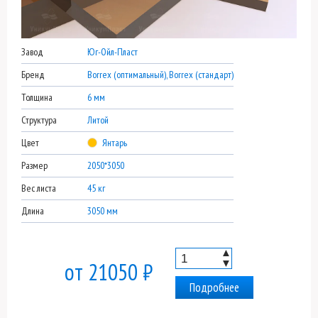
Завод
Юг-Ойл-Пласт
Бренд
Borrex (оптимальный), Borrex (стандарт)
Толщина
6 мм
Структура
Литой
Цвет
Янтарь
Размер
2050*3050
Вес листа
45 кг
Длина
3050 мм
▲
▼
от 21050 ₽
Подробнее