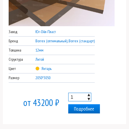
Завод
Юг-Ойл-Пласт
Бренд
Borrex (оптимальный), Borrex (стандарт)
Толщина
12мм
Структура
Литой
Цвет
Янтарь
Размер
2050*3050
▲
▼
от 43200 ₽
Подробнее