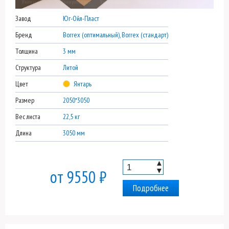
Завод
Юг-Ойл-Пласт
Бренд
Borrex (оптимальный), Borrex (стандарт)
Толщина
3 мм
Структура
Литой
Цвет
Янтарь
Размер
2050*3050
Вес листа
22,5 кг
Длина
3050 мм
▲
▼
от 9550 ₽
Подробнее