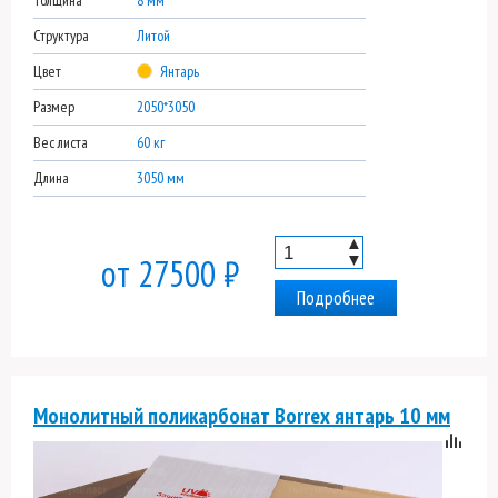
Толщина
8 мм
Структура
Литой
Цвет
Янтарь
Размер
2050*3050
Вес листа
60 кг
Длина
3050 мм
▲
▼
от 27500 ₽
Подробнее
Монолитный поликарбонат Borrex янтарь 10 мм