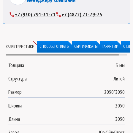
менеджеру компании
+7 (930) 791-31-71
+7 (4872) 71-79-75
СПОСОБЫ ОПЛАТЫ
СЕРТИФИКАТЫ
ГАРАНТИИ
ОТЗЫ
ХАРАКТЕРИСТИКИ
Толщина
3 мм
Структура
Литой
Размер
2050*3050
Ширина
2050
Длина
3050
Завод
Юг-Ойл-Пласт