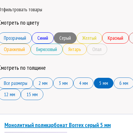
Отфильтровать товары
Смотреть по цвету
Прозрачный
Синий
Серый
Желтый
Красный
Оранжевый
Бирюзовый
Янтарь
Опал
Смотреть по толщине
Все размеры
2 мм
3 мм
4 мм
5 мм
6 мм
12 мм
15 мм
Монолитный поликарбонат Borrex серый 5 мм