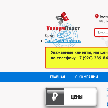
Терм
ул. Л
Орел
Тула и Тульская область
Уважаемые клиенты, мы цен
по телефону +7 (920) 289-8
ГЛАВНАЯ
О КОМПАНИИ
Г
₽
м
ЦЕНЫ