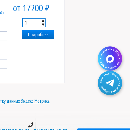
от 17200 ₽
й),
▲
▼
Подробнее
тку данных Яндекс Метрика