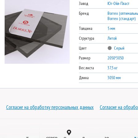
Завод
Юг-Ойл-Пласт
Бренд
Borrex (оптимальны
Borrex (стандарт)
Толщина
5 мм
Структура
Литой
Цвет
Серый
Размер
2050*3050
Вес листа
37,5 кг
Длина
3050 мм
Согласие на обработку персональных данных
Согласие на обрабо