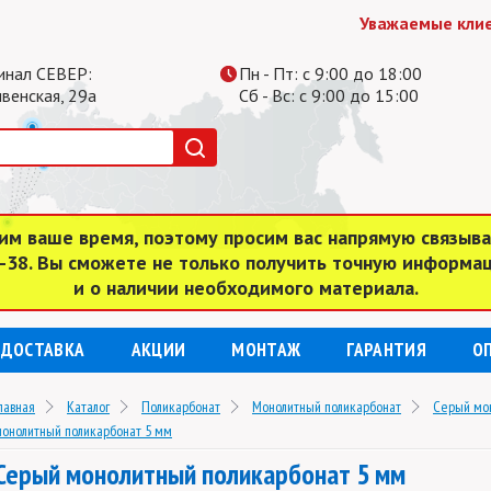
Уважаемые клиенты,
инал СЕВЕР:
Пн - Пт: с 9:00 до 18:00
ивенская, 29а
Сб - Вс: с 9:00 до 15:00
им ваше время, поэтому просим вас напрямую связыв
4-38. Вы сможете не только получить точную информа
и о наличии необходимого материала.
ДОСТАВКА
АКЦИИ
МОНТАЖ
ГАРАНТИЯ
О
лавная
Каталог
Поликарбонат
Монолитный поликарбонат
Серый мо
онолитный поликарбонат 5 мм
Серый монолитный поликарбонат 5 мм