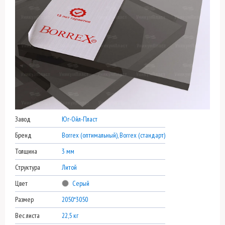
Завод
Юг-Ойл-Пласт
Бренд
Borrex (оптимальный), Borrex (стандарт)
Толщина
3 мм
Структура
Литой
Цвет
Серый
Размер
2050*3050
Вес листа
22,5 кг