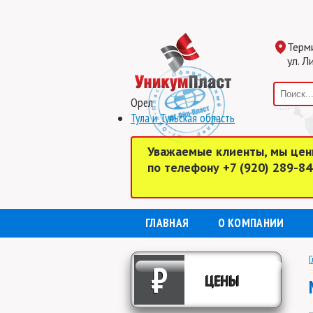
Терм
ул. Л
Орел
Тула и Тульская область
Уважаемые клиенты, мы цен
по телефону +7 (920) 289-8
ГЛАВНАЯ
О КОМПАНИИ
Г
₽
ЦЕНЫ