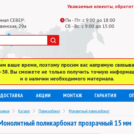
Уважаемые клиенты, обратите внима
инал СЕВЕР:
Пн - Пт: с 9:00 до 18:00
ивенская, 29а
Сб - Вс: с 9:00 до 15:00
им ваше время, поэтому просим вас напрямую связыв
4-38. Вы сможете не только получить точную информа
и о наличии необходимого материала.
ДОСТАВКА
АКЦИИ
МОНТАЖ
ГАРАНТИЯ
О
лавная
Каталог
Поликарбонат
Монолитный поликарбонат
Монолитный поликарбонат прозрачный 15 мм