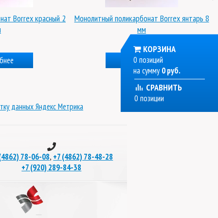
нат Borrex красный 2
Монолитный поликарбонат Borrex янтарь 8
м
мм
КОРЗИНА
0 позиций
бнее
Подробнее
на сумму
0 руб.
СРАВНИТЬ
0 позиции
тку данных Яндекс Метрика
,
(4862) 78-06-08
+7 (4862) 78-48-28
+7 (920) 289-84-38