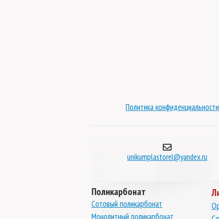
нат Borrex бирюза 2
Монолитный поликарбонат Borrex гранат 4 мм
м
бнее
Подробнее
Политика конфиденциальности
unikumplastorel@yandex.ru
Поликарбонат
Л
Сотовый поликарбонат
Ор
Монолитный поликарбонат
Со