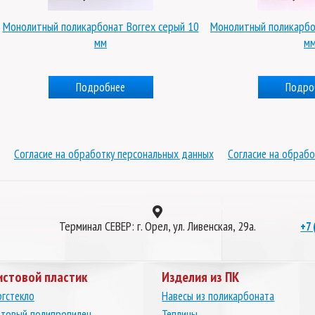
Монолитный поликарбонат Borrex серый 10
Монолитный поликарбо
мм
м
Подробнее
Подро
Согласие на обработку персональных данных
Согласие на обрабо
Терминал СЕВЕР: г. Орел, ул. Ливенская, 29а.
+7 
истовой пластик
Изделия из ПК
гстекло
Навесы из поликарбоната
товый полипропилен
Теплицы