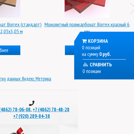
ат Borrex (стандарт)
Монолитный поликарбонат Borrex красный 6
2,05х3,05 м
мм
КОРЗИНА
0 позиций
бнее
Подробнее
на сумму
0 руб.
СРАВНИТЬ
0 позиции
тку данных Яндекс Метрика
,
(4862) 78-06-08
+7 (4862) 78-48-28
+7 (920) 289-84-38