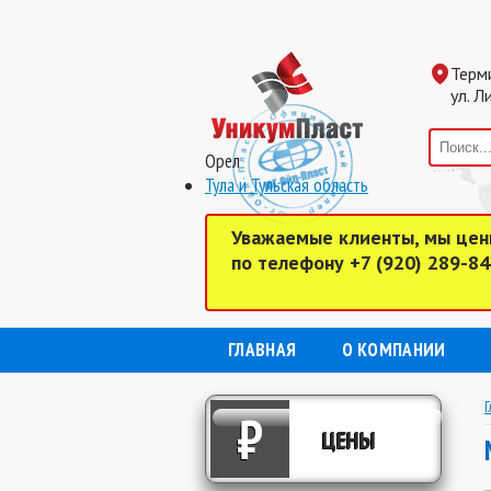
Терм
ул. Л
Орел
Тула и Тульская область
Уважаемые клиенты, мы цен
по телефону +7 (920) 289-8
ГЛАВНАЯ
О КОМПАНИИ
Г
₽
ЦЕНЫ