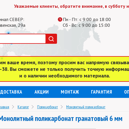
Уважаемые клиенты, обратите внимание, в субботу и воск
инал СЕВЕР:
Пн - Пт: с 9:00 до 18:00
ивенская, 29а
Сб - Вс: с 9:00 до 15:00
им ваше время, поэтому просим вас напрямую связыв
4-38. Вы сможете не только получить точную информа
и о наличии необходимого материала.
ДОСТАВКА
АКЦИИ
МОНТАЖ
ГАРАНТИЯ
О
лавная
Каталог
Поликарбонат
Монолитный поликарбонат
Монолитный поликарбонат гранатовый 6 мм