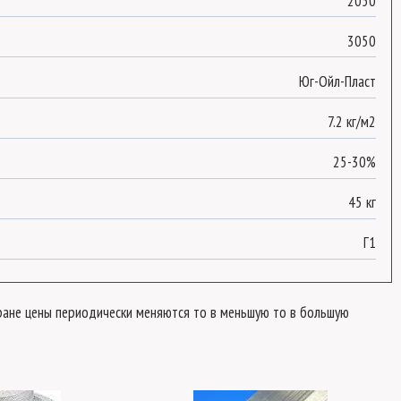
2050
3050
Юг-Ойл-Пласт
7.2 кг/м2
25-30%
45 кг
Г1
стране цены периодически меняются то в меньшую то в большую