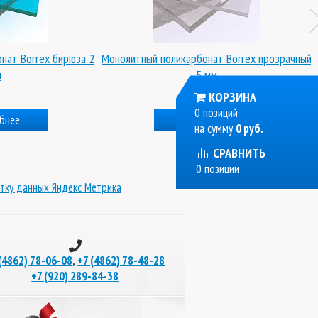
нат Borrex бирюза 2
Монолитный поликарбонат Borrex прозрачный
м
5 мм
КОРЗИНА
0 позиций
бнее
Подробнее
на сумму
0 руб.
СРАВНИТЬ
0 позиции
тку данных Яндекс Метрика
,
(4862) 78-06-08
+7 (4862) 78-48-28
+7 (920) 289-84-38