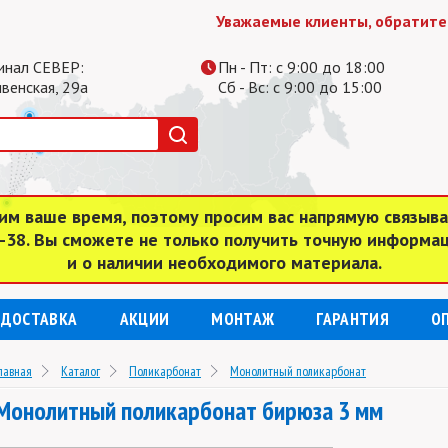
Уважаемые клиенты, обратите вниман
инал СЕВЕР:
Пн - Пт: с 9:00 до 18:00
ивенская, 29а
Сб - Вс: с 9:00 до 15:00
им ваше время, поэтому просим вас напрямую связыв
4-38. Вы сможете не только получить точную информа
и о наличии необходимого материала.
ДОСТАВКА
АКЦИИ
МОНТАЖ
ГАРАНТИЯ
О
лавная
Каталог
Поликарбонат
Монолитный поликарбонат
Монолитный поликарбонат бирюза 3 мм