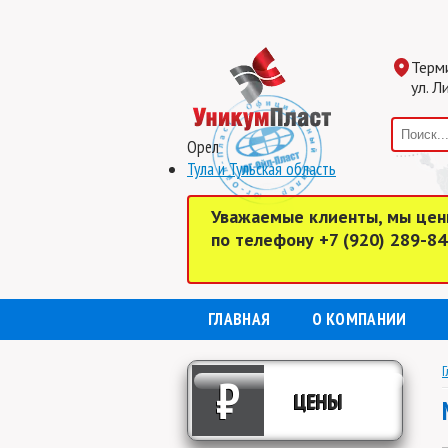
Терм
ул. Л
Орел
Тула и Тульская область
Уважаемые клиенты, мы цен
по телефону +7 (920) 289-8
ГЛАВНАЯ
О КОМПАНИИ
Г
₽
ЦЕНЫ