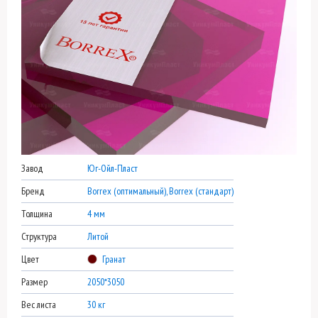
Завод
Юг-Ойл-Пласт
Бренд
Borrex (оптимальный), Borrex (стандарт)
Толщина
4 мм
Структура
Литой
Цвет
Гранат
Размер
2050*3050
Вес листа
30 кг