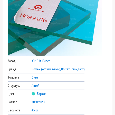
Завод
Юг-Ойл-Пласт
Бренд
Borrex (оптимальный), Borrex (стандарт)
Толщина
6 мм
Структура
Литой
Цвет
Бирюза
Размер
2050*3050
Вес листа
45 кг