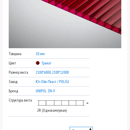
Толщина
10 мм
Цвет
Гранат
Размер листа
2100*6000, 2100*12000
Завод
Юг-Ойл-Пласт / POLIGI
Бренд
UNIPOL ZN-V
Структура листа
2R (Однокамерная)
▲