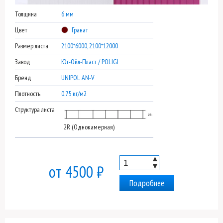
Толщина
6 мм
Цвет
Гранат
Размер листа
2100*6000, 2100*12000
Завод
Юг-Ойл-Пласт / POLIGI
Бренд
UNIPOL AN-V
Плотность
0.75 кг/м2
Структура листа
2R (Однокамерная)
▲
▼
от 4500 ₽
Подробнее