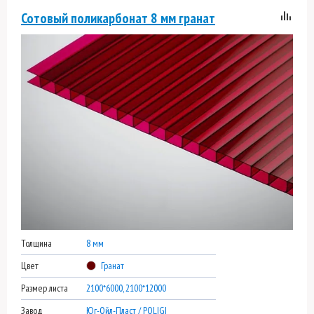
Сотовый поликарбонат 8 мм гранат
Толщина
8 мм
Цвет
Гранат
Размер листа
2100*6000, 2100*12000
Завод
Юг-Ойл-Пласт / POLIGI