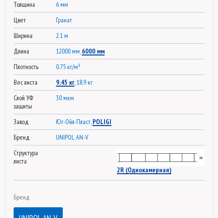
Толщина
6 мм
Цвет
Гранат
Ширина
2.1 м
Длина
12000 мм,
6000 мм
Плотность
0.75 кг/м²
Вес листа
9.45 кг
, 18.9 кг
Слой УФ
30 мкм
защиты
Завод
Юг-Ойл-Пласт,
POLIGI
Бренд
UNIPOL AN-V
Структура
листа
2R (Однокамерная)
Бренд