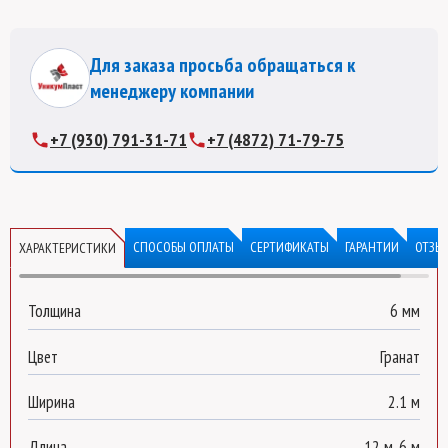
Для заказа просьба обращаться к
менеджеру компании
+7 (930) 791-31-71
+7 (4872) 71-79-75
СПОСОБЫ ОПЛАТЫ
СЕРТИФИКАТЫ
ГАРАНТИИ
ОТЗЫ
ХАРАКТЕРИСТИКИ
Толщина
6 мм
Цвет
Гранат
Ширина
2.1 м
Длина
12 м, 6 м