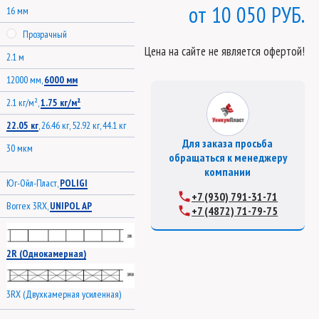
10 050 РУБ.
16 мм
Прозрачный
Цена на сайте не является офертой!
2.1 м
12000 мм,
6000 мм
2.1 кг/м²,
1.75 кг/м²
22.05 кг
, 26.46 кг, 52.92 кг, 44.1 кг
Для заказа просьба
30 мкм
обращаться к менеджеру
компании
Юг-Ойл-Пласт,
POLIGI
+7 (930) 791-31-71
Borrex 3RX,
UNIPOL AP
+7 (4872) 71-79-75
2R (Однокамерная)
3RX (Двухкамерная усиленная)