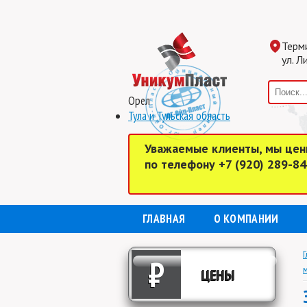
Терм
ул. Л
Орел
Тула и Тульская область
Уважаемые клиенты, мы цен
по телефону +7 (920) 289-8
ГЛАВНАЯ
О КОМПАНИИ
Г
₽
м
ЦЕНЫ