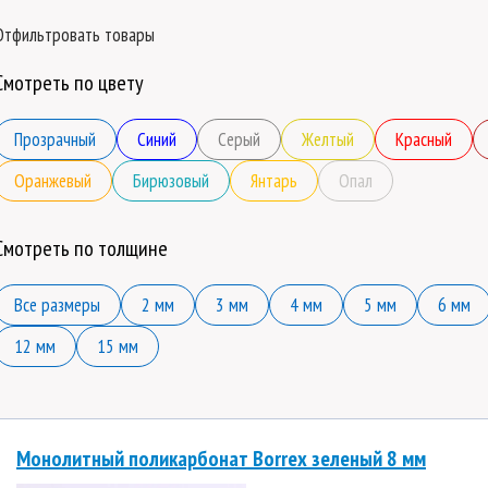
Отфильтровать товары
Смотреть по цвету
Прозрачный
Синий
Серый
Желтый
Красный
Оранжевый
Бирюзовый
Янтарь
Опал
Смотреть по толщине
Все размеры
2 мм
3 мм
4 мм
5 мм
6 мм
12 мм
15 мм
Монолитный поликарбонат Borrex зеленый 8 мм