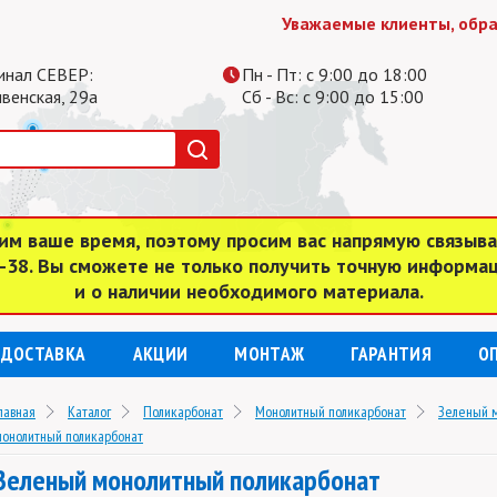
Уважаемые клиенты, обратите
инал СЕВЕР:
Пн - Пт: с 9:00 до 18:00
ивенская, 29а
Сб - Вс: с 9:00 до 15:00
им ваше время, поэтому просим вас напрямую связыв
4-38. Вы сможете не только получить точную информа
и о наличии необходимого материала.
ДОСТАВКА
АКЦИИ
МОНТАЖ
ГАРАНТИЯ
О
лавная
Каталог
Поликарбонат
Монолитный поликарбонат
Зеленый 
онолитный поликарбонат
Зеленый монолитный поликарбонат