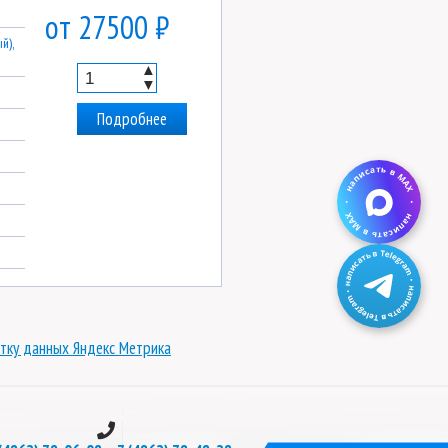
от 27500 ₽
й),
▲
▼
Подробнее
тку данных Яндекс Метрика