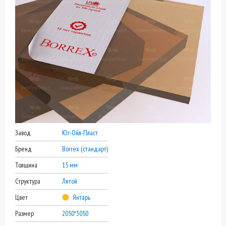
Завод
Юг-Ойл-Пласт
Бренд
Borrex (стандарт)
Толщина
15 мм
Структура
Литой
Цвет
Янтарь
Размер
2050*3050