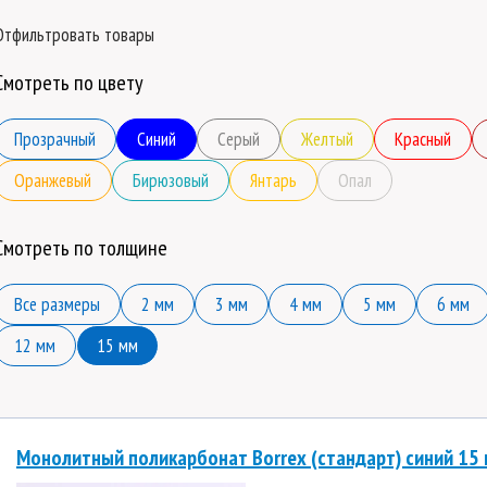
Отфильтровать товары
Смотреть по цвету
Прозрачный
Синий
Серый
Желтый
Красный
Оранжевый
Бирюзовый
Янтарь
Опал
Смотреть по толщине
Все размеры
2 мм
3 мм
4 мм
5 мм
6 мм
12 мм
15 мм
Монолитный поликарбонат Borrex (стандарт) синий 15 