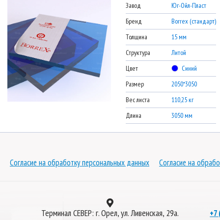
Завод
Юг-Ойл-Пласт
Бренд
Borrex (стандарт)
Толщина
15 мм
Структура
Литой
Цвет
Синий
Размер
2050*3050
Вес листа
110,25 кг
Длина
3050 мм
Согласие на обработку персональных данных
Согласие на обрабо
Терминал СЕВЕР: г. Орел, ул. Ливенская, 29а.
+7 