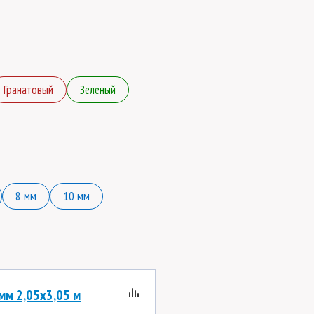
Гранатовый
Зеленый
8 мм
10 мм
мм 2,05х3,05 м