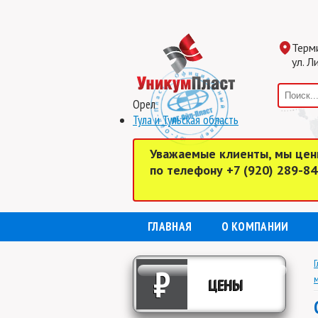
Терм
ул. Л
Орел
Тула и Тульская область
Уважаемые клиенты, мы цен
по телефону +7 (920) 289-8
ГЛАВНАЯ
О КОМПАНИИ
Г
₽
м
ЦЕНЫ