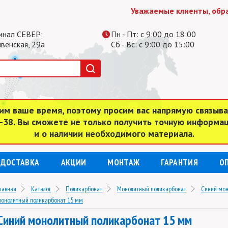
Уважаемые клиенты, обратит
инал СЕВЕР:
Пн - Пт: с 9:00 до 18:00
ивенская, 29а
Сб - Вс: с 9:00 до 15:00
им ваше время, поэтому просим вас напрямую связыв
4-38. Вы сможете не только получить точную информа
и о наличии необходимого материала.
ДОСТАВКА
АКЦИИ
МОНТАЖ
ГАРАНТИЯ
О
лавная
Каталог
Поликарбонат
Монолитный поликарбонат
Синий мон
онолитный поликарбонат 15 мм
Синий монолитный поликарбонат 15 мм