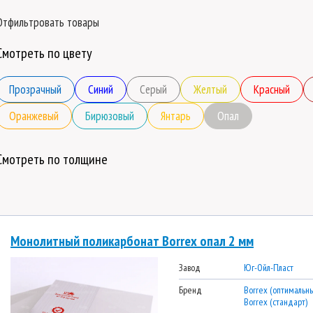
Отфильтровать товары
Смотреть по цвету
Прозрачный
Синий
Серый
Желтый
Красный
Оранжевый
Бирюзовый
Янтарь
Опал
Смотреть по толщине
Монолитный поликарбонат Borrex опал 2 мм
Завод
Юг-Ойл-Пласт
Бренд
Borrex (оптимальны
Borrex (стандарт)