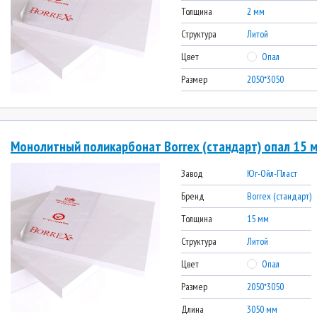
Толщина
2 мм
Структура
Литой
Цвет
Опал
Размер
2050*3050
Монолитный поликарбонат Borrex (стандарт) опал 15 м
Завод
Юг-Ойл-Пласт
Бренд
Borrex (стандарт)
Толщина
15 мм
Структура
Литой
Цвет
Опал
Размер
2050*3050
Длина
3050 мм