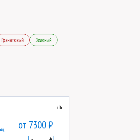
Гранатовый
Зеленый
от 7300 ₽
й),
▲