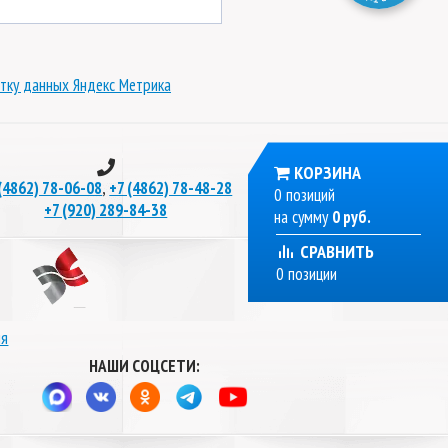
тку данных Яндекс Метрика
КОРЗИНА
,
(4862) 78-06-08
+7 (4862) 78-48-28
0 позиций
+7 (920) 289-84-38
на сумму
0 руб.
СРАВНИТЬ
0 позиции
ля
НАШИ СОЦСЕТИ: