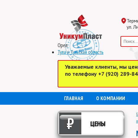
Терм
ул. Л
Орел
Тула и Тульская область
Уважаемые клиенты, мы цен
по телефону +7 (920) 289-8
ГЛАВНАЯ
О КОМПАНИИ
Г
₽
п
ЦЕНЫ