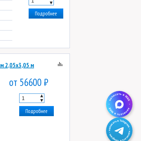
▼
Подробнее
м 2,05х3,05 м
от 56600 ₽
▲
▼
Подробнее