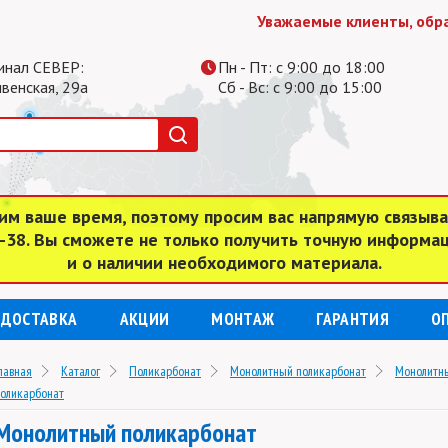
Уважаемые клиенты, обратите
инал СЕВЕР:
Пн - Пт: с 9:00 до 18:00
ивенская, 29а
Сб - Вс: с 9:00 до 15:00
им ваше время, поэтому просим вас напрямую связыв
4-38. Вы сможете не только получить точную информа
и о наличии необходимого материала.
ДОСТАВКА
АКЦИИ
МОНТАЖ
ГАРАНТИЯ
О
лавная
Каталог
Поликарбонат
Монолитный поликарбонат
Монолитн
оликарбонат
Монолитный поликарбонат