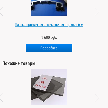
 алюминиевая верхняя 6 м
Планка прижимная алюминие
 600 руб.
1 800 руб.
одробнее
Подробнее
Похожие товары: