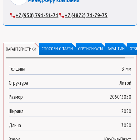
менеджеру компании
+7 (930) 791-31-71
+7 (4872) 71-79-75
СПОСОБЫ ОПЛАТЫ
СЕРТИФИКАТЫ
ГАРАНТИИ
ОТЗЫ
ХАРАКТЕРИСТИКИ
Толщина
3 мм
Структура
Литой
Размер
2050*3050
Ширина
2050
Длина
3050
Завод
Юг-Ойл-Пласт