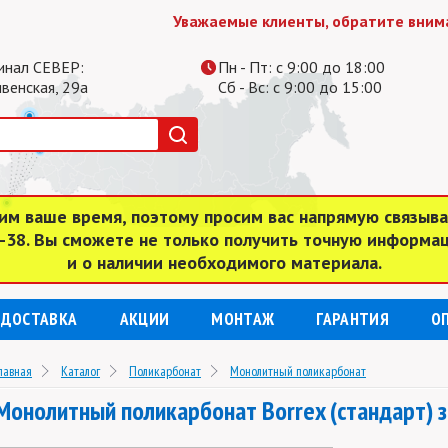
Уважаемые клиенты, обратите внимание, в
инал СЕВЕР:
Пн - Пт: с 9:00 до 18:00
ивенская, 29а
Сб - Вс: с 9:00 до 15:00
им ваше время, поэтому просим вас напрямую связыв
4-38. Вы сможете не только получить точную информа
и о наличии необходимого материала.
ДОСТАВКА
АКЦИИ
МОНТАЖ
ГАРАНТИЯ
О
лавная
Каталог
Поликарбонат
Монолитный поликарбонат
Монолитный поликарбонат Borrex (стандарт) з