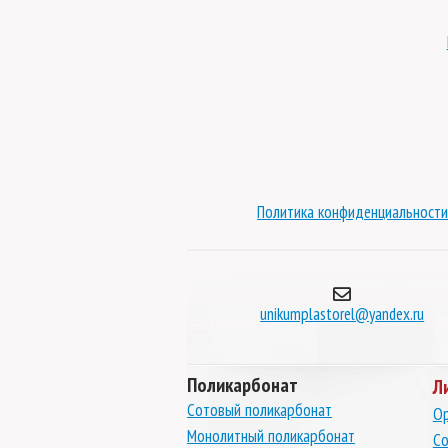
нат Borrex бирюза 8
Монолитный поликарбонат Borrex 1,5 мм
м
1,25х2,05 м
бнее
Подробнее
Политика конфиденциальности
unikumplastorel@yandex.ru
Поликарбонат
Л
Сотовый поликарбонат
Ор
Монолитный поликарбонат
Со