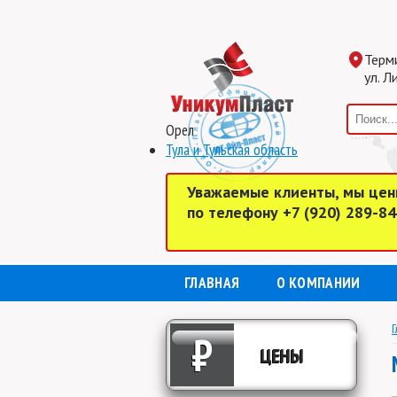
Терм
ул. Л
Орел
Тула и Тульская область
Уважаемые клиенты, мы цен
по телефону +7 (920) 289-8
ГЛАВНАЯ
О КОМПАНИИ
Г
₽
ЦЕНЫ