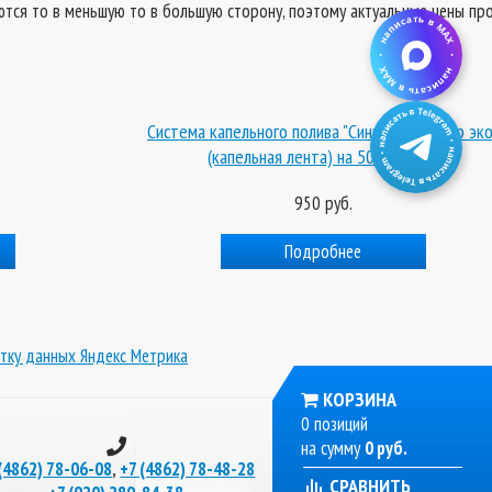
яются то в меньшую то в большую сторону, поэтому актуальные цены пр
Система капельного полива "Синьор помидор эко
(капельная лента) на 50м грядок
950 руб.
Подробнее
тку данных Яндекс Метрика
КОРЗИНА
0 позиций
на сумму
0 руб.
,
(4862) 78-06-08
+7 (4862) 78-48-28
СРАВНИТЬ