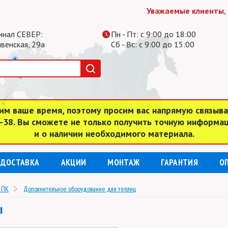
Уважаемые клиенты, обра
инал СЕВЕР:
Пн - Пт: с 9:00 до 18:00
ивенская, 29а
Сб - Вс: с 9:00 до 15:00
им ваше время, поэтому просим вас напрямую связыв
4-38. Вы сможете не только получить точную информа
и о наличии необходимого материала.
ДОСТАВКА
АКЦИИ
МОНТАЖ
ГАРАНТИЯ
О
 ПК
Дополнительное оборудование для теплиц
ы