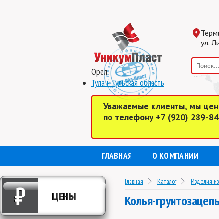
Терм
ул. Л
Орел
Тула и Тульская область
Уважаемые клиенты, мы цен
по телефону +7 (920) 289-8
ГЛАВНАЯ
О КОМПАНИИ
Главная
Каталог
Изделия из
₽
ЦЕНЫ
Колья-грунтозацеп