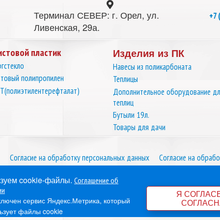
Терминал СЕВЕР: г. Орел, ул.
+7 
Ливенская, 29а.
Изделия из ПК
истовой пластик
гстекло
Навесы из поликарбоната
товый полипропилен
Теплицы
Т(полиэтилентерефталат)
Дополнительное оборудование д
теплиц
Бутыли 19л.
Товары для дачи
Согласие на обработку персональных данных
Согласие на обрабо
зуем cookie-файлы.
Соглашение об
ии
Я СОГЛАС
ключен сервис Яндекс.Метрика, который
СОГЛАСН
ьзует файлы cookie