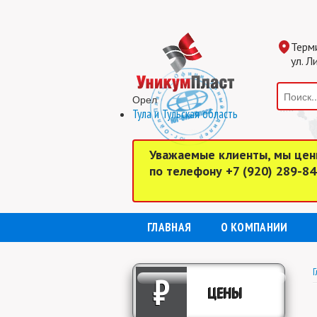
Терм
ул. Л
Орел
Тула и Тульская область
Уважаемые клиенты, мы цен
по телефону +7 (920) 289-8
ГЛАВНАЯ
О КОМПАНИИ
Г
₽
ЦЕНЫ