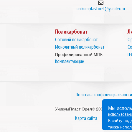
unikumplastorel@yandex.ru
Поликарбонат
Л
Сотовый поликарбонат
Ор
Монолитный поликарбонат
Со
Профилированный МПК
ПЭ
Комплектующие
Политика конфиденциальности
Мы исполь
УникумПласт Орел© 2006–2026
использован
Карта сайта
К сайту под
также испол