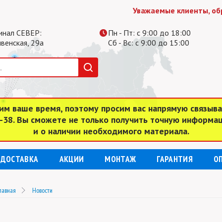
Уважаемые клиенты, обрати
инал СЕВЕР:
Пн - Пт: с 9:00 до 18:00
ивенская, 29а
Сб - Вс: с 9:00 до 15:00
им ваше время, поэтому просим вас напрямую связыв
4-38. Вы сможете не только получить точную информа
и о наличии необходимого материала.
ДОСТАВКА
АКЦИИ
МОНТАЖ
ГАРАНТИЯ
О
лавная
Новости