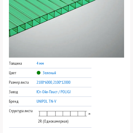
Толщина
4 мм
Цвет
Зеленый
Размер листа
2100*6000, 2100*12000
Завод
Юг-Ойл-Пласт / POLIGI
Бренд
UNIPOL TN-V
Структура листа
2R (Однокамерная)