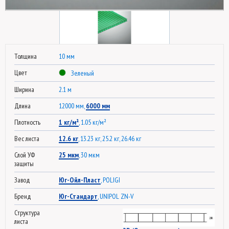
Толщина
10 мм
Цвет
Зеленый
Ширина
2.1 м
Длина
12000 мм,
6000 мм
Плотность
1 кг/м²
, 1.05 кг/м²
Вес листа
12.6 кг
, 13.23 кг, 25.2 кг, 26.46 кг
Слой УФ
25 мкм
, 30 мкм
защиты
Завод
Юг-Ойл-Пласт
, POLIGI
Бренд
Юг-Стандарт
, UNIPOL ZN-V
Структура
листа