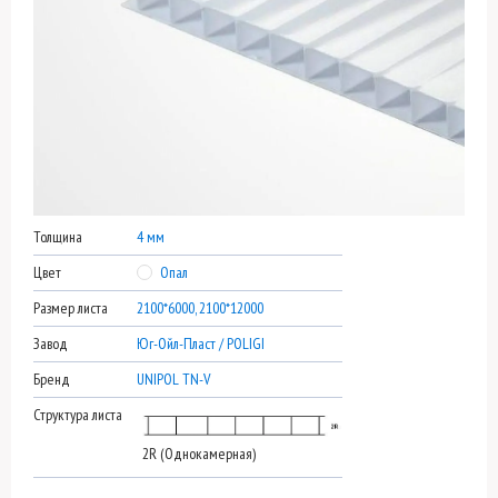
Толщина
4 мм
Цвет
Опал
Размер листа
2100*6000, 2100*12000
Завод
Юг-Ойл-Пласт / POLIGI
Бренд
UNIPOL TN-V
Структура листа
2R (Однокамерная)