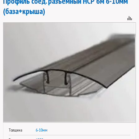
Профиль соед. разъемный НСР 6м 6-10мм
(база+крыша)
Толщина
6-10мм