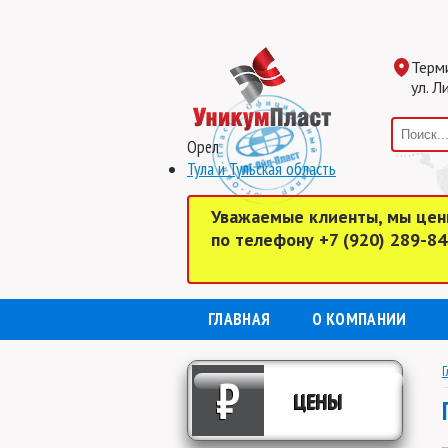
Терм
ул. Л
Орел
Тула и Тульская область
Уважаемые клиенты, мы цен
по телефону +7 (920) 289-8
ГЛАВНАЯ
О КОМПАНИИ
Г
₽
ЦЕНЫ