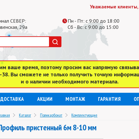
Уважаемые клиенты, обра
инал СЕВЕР:
Пн - Пт: с 9:00 до 18:00
ивенская, 29а
Сб - Вс: с 9:00 до 15:00
им ваше время, поэтому просим вас напрямую связыв
4-38. Вы сможете не только получить точную информа
и о наличии необходимого материала.
ДОСТАВКА
АКЦИИ
МОНТАЖ
ГАРАНТИЯ
О
лавная
Каталог
Поликарбонат
Комплектующие
Профиль пристенный 6м 8-10 мм