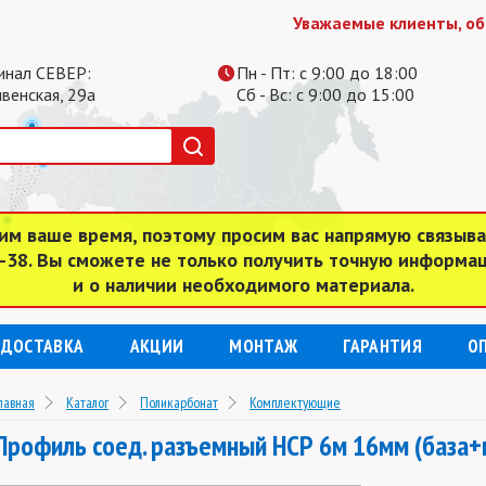
Уважаемые клиенты, обратит
инал СЕВЕР:
Пн - Пт: с 9:00 до 18:00
ивенская, 29а
Сб - Вс: с 9:00 до 15:00
им ваше время, поэтому просим вас напрямую связыв
4-38. Вы сможете не только получить точную информа
и о наличии необходимого материала.
ДОСТАВКА
АКЦИИ
МОНТАЖ
ГАРАНТИЯ
О
лавная
Каталог
Поликарбонат
Комплектующие
Профиль соед. разъемный НСР 6м 16мм (база