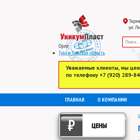
Терм
ул. Л
Орел
Тула и Тульская область
Уважаемые клиенты, мы цен
по телефону +7 (920) 289-8
ГЛАВНАЯ
О КОМПАНИИ
Г
₽
ЦЕНЫ