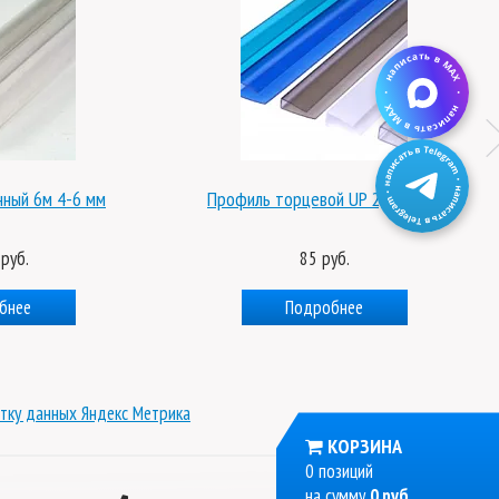
нный 6м 4-6 мм
Профиль торцевой UP 2,1м 8 мм
руб.
85 руб.
бнее
Подробнее
тку данных Яндекс Метрика
КОРЗИНА
0 позиций
на сумму
0 руб.