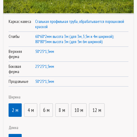
Каркас навеса
Стальная профильная труба, обрабатывается порошковой
краской
Столбы
60*60*2мм высота 3м (для 3м, 3,5м и 4м шириной);
80*80*3мм высота 3м (для 5м 6м шириной)
Верхняя
50*25*1,5мм
ферма
Боковая
25*25*1,5мм
ферма
Продольные
50*25*1,5мм
Ширина
2 м
4 м
6 м
8 м
10 м
12 м
Длина