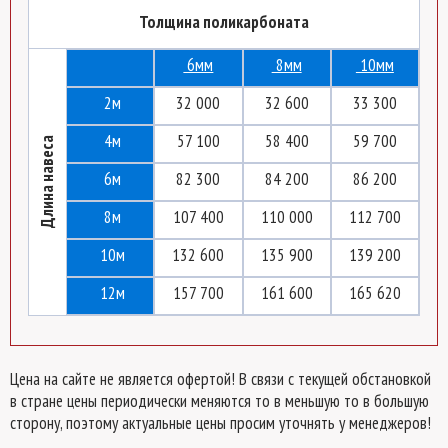
Толщина поликарбоната
6мм
8мм
10мм
2м
32 000
32 600
33 300
4м
57 100
58 400
59 700
Длина навеса
6м
82 300
84 200
86 200
8м
107 400
110 000
112 700
10м
132 600
135 900
139 200
12м
157 700
161 600
165 620
Цена на сайте не является офертой! В связи с текущей обстановкой
в стране цены периодически меняются то в меньшую то в большую
сторону, поэтому актуальные цены просим уточнять у менеджеров!