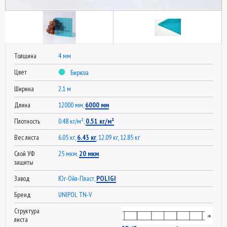
Толщина
4 мм
Цвет
Бирюза
Ширина
2.1 м
Длина
12000 мм,
6000 мм
Плотность
0.48 кг/м²,
0.51 кг/м²
Вес листа
6.05 кг,
6.43 кг
, 12.09 кг, 12.85 кг
Слой УФ
25 мкм,
20 мкм
защиты
Завод
Юг-Ойл-Пласт,
POLIGI
Бренд
UNIPOL TN-V
Структура
листа