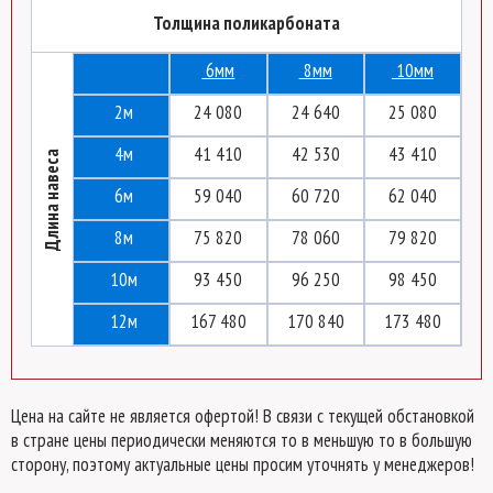
Толщина поликарбоната
6мм
8мм
10мм
2м
24 080
24 640
25 080
4м
41 410
42 530
43 410
Длина навеса
6м
59 040
60 720
62 040
8м
75 820
78 060
79 820
10м
93 450
96 250
98 450
12м
167 480
170 840
173 480
Цена на сайте не является офертой! В связи с текущей обстановкой
в стране цены периодически меняются то в меньшую то в большую
сторону, поэтому актуальные цены просим уточнять у менеджеров!