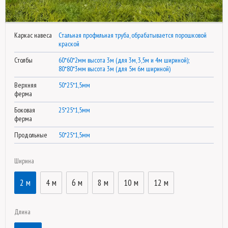
Каркас навеса
Стальная профильная труба, обрабатывается порошковой
краской
Столбы
60*60*2мм высота 3м (для 3м, 3,5м и 4м шириной);
80*80*3мм высота 3м (для 5м 6м шириной)
Верхняя
50*25*1,5мм
ферма
Боковая
25*25*1,5мм
ферма
Продольные
50*25*1,5мм
Ширина
2 м
4 м
6 м
8 м
10 м
12 м
Длина