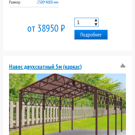
Размер
2500*4000 мм
▲
▼
от 38950 ₽
Подробнее
Навес двухскатный 5м (каркас)