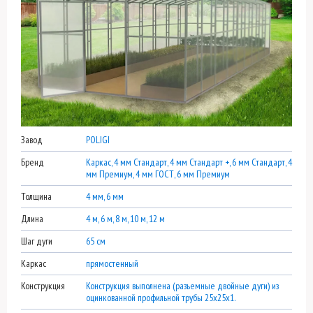
Завод
POLIGI
Бренд
Каркас, 4 мм Стандарт, 4 мм Стандарт +, 6 мм Стандарт, 4
мм Премиум, 4 мм ГОСТ, 6 мм Премиум
Толщина
4 мм, 6 мм
Длина
4 м, 6 м, 8 м, 10 м, 12 м
Шаг дуги
65 см
Каркас
прямостенный
Конструкция
Конструкция выполнена (разъемные двойные дуги) из
оцинкованной профильной трубы 25х25х1.