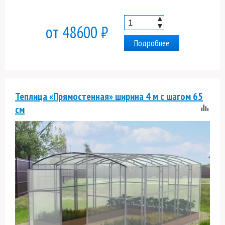
▲
▼
от 48600 ₽
Подробнее
Теплица «Прямостенная» ширина 4 м с шагом 65
см