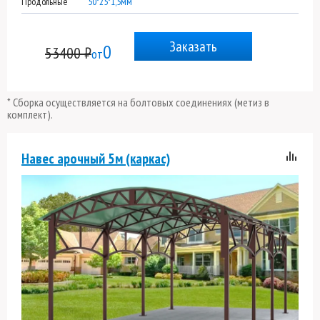
Продольные
50*25*1,5мм
Заказать
0
53400 ₽
от
* Сборка осуществляется на болтовых соединениях (метиз в
комплект).
Навес арочный 5м (каркас)