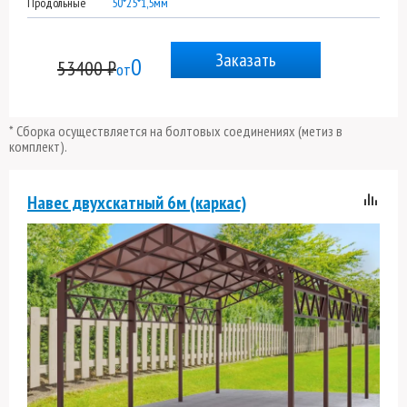
Продольные
50*25*1,5мм
Заказать
0
53400 ₽
от
* Сборка осуществляется на болтовых соединениях (метиз в
комплект).
Навес двухскатный 6м (каркас)