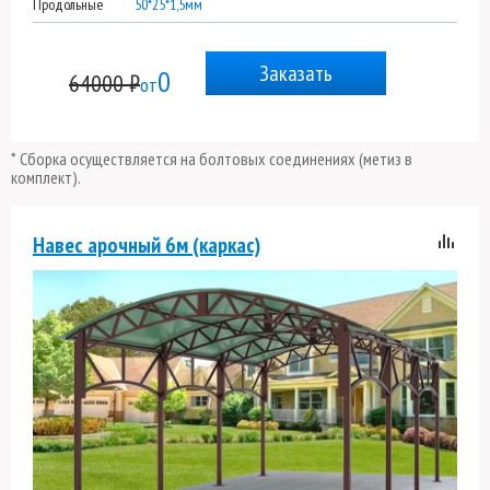
Продольные
50*25*1,5мм
Заказать
0
64000 ₽
от
* Сборка осуществляется на болтовых соединениях (метиз в
комплект).
Навес арочный 6м (каркас)