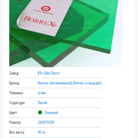
Завод
Юг-Ойл-Пласт
Бренд
Borrex (оптимальный), Borrex (стандарт)
Толщина
6 мм
Структура
Литой
Цвет
Зеленый
Размер
2050*3050
Вес листа
45 кг