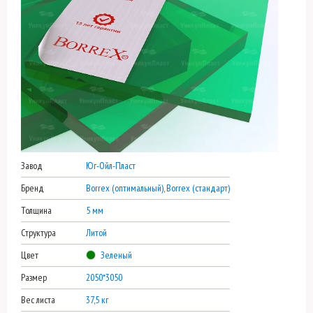
Завод
Юг-Ойл-Пласт
Бренд
Borrex (оптимальный), Borrex (стандарт)
Толщина
5 мм
Структура
Литой
Цвет
Зеленый
Размер
2050*3050
Вес листа
37,5 кг