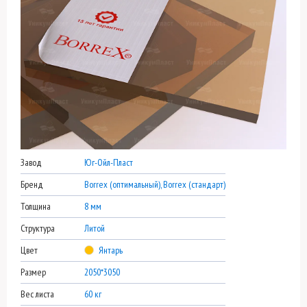
Завод
Юг-Ойл-Пласт
Бренд
Borrex (оптимальный), Borrex (стандарт)
Толщина
8 мм
Структура
Литой
Цвет
Янтарь
Размер
2050*3050
Вес листа
60 кг