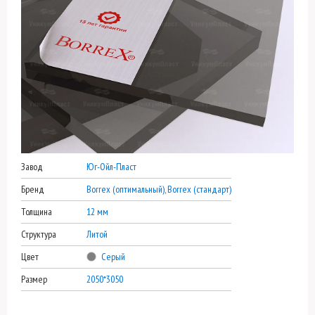
Завод
Юг-Ойл-Пласт
Бренд
Borrex (оптимальный), Borrex (стандарт)
Толщина
12 мм
Структура
Литой
Цвет
Серый
Размер
2050*3050