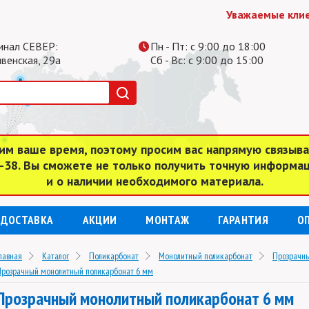
Уважаемые клиенты,
инал СЕВЕР:
Пн - Пт: с 9:00 до 18:00
ивенская, 29а
Сб - Вс: с 9:00 до 15:00
им ваше время, поэтому просим вас напрямую связыв
4-38. Вы сможете не только получить точную информа
и о наличии необходимого материала.
ДОСТАВКА
АКЦИИ
МОНТАЖ
ГАРАНТИЯ
О
лавная
Каталог
Поликарбонат
Монолитный поликарбонат
Прозрачны
розрачный монолитный поликарбонат 6 мм
Прозрачный монолитный поликарбонат 6 мм