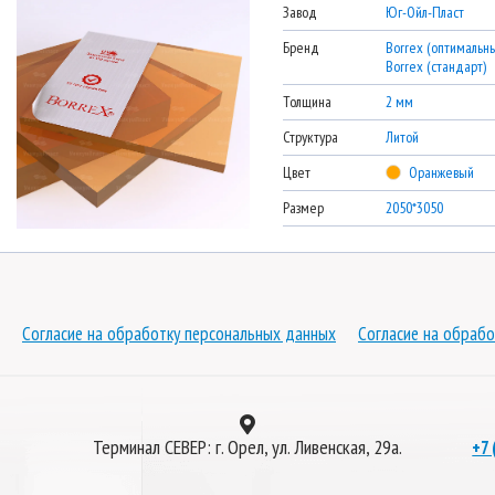
Завод
Юг-Ойл-Пласт
Бренд
Borrex (оптимальны
Borrex (стандарт)
Толщина
2 мм
Структура
Литой
Цвет
Оранжевый
Размер
2050*3050
Согласие на обработку персональных данных
Согласие на обрабо
Терминал СЕВЕР: г. Орел, ул. Ливенская, 29а.
+7 