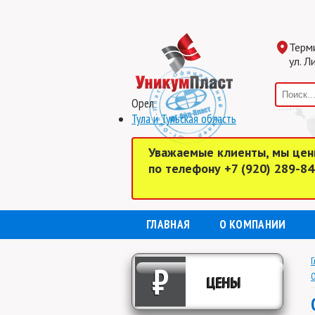
Терм
ул. Л
Орел
Тула и Тульская область
Уважаемые клиенты, мы цен
по телефону +7 (920) 289-8
ГЛАВНАЯ
О КОМПАНИИ
Г
₽
О
ЦЕНЫ