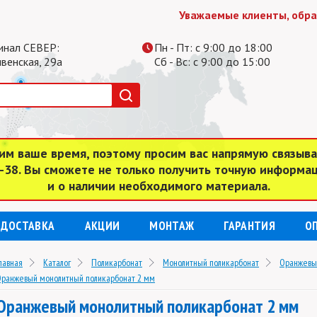
Уважаемые клиенты, обратите
инал СЕВЕР:
Пн - Пт: с 9:00 до 18:00
ивенская, 29а
Сб - Вс: с 9:00 до 15:00
им ваше время, поэтому просим вас напрямую связыв
4-38. Вы сможете не только получить точную информа
и о наличии необходимого материала.
ДОСТАВКА
АКЦИИ
МОНТАЖ
ГАРАНТИЯ
О
лавная
Каталог
Поликарбонат
Монолитный поликарбонат
Оранжевы
ранжевый монолитный поликарбонат 2 мм
Оранжевый монолитный поликарбонат 2 мм