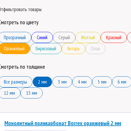
Отфильтровать товары
Смотреть по цвету
Прозрачный
Синий
Серый
Желтый
Красный
Оранжевый
Бирюзовый
Янтарь
Опал
Смотреть по толщине
Все размеры
2 мм
3 мм
4 мм
5 мм
6 мм
12 мм
15 мм
Монолитный поликарбонат Borrex оранжевый 2 мм