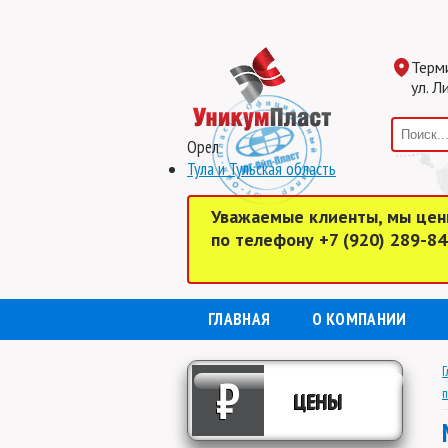
Терм
ул. Л
Орел
Тула и Тульская область
Уважаемые клиенты, мы цен
по телефону +7 (920) 289-8
ГЛАВНАЯ
О КОМПАНИИ
Г
₽
п
ЦЕНЫ