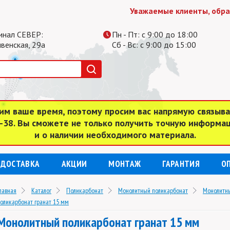
Уважаемые клиенты, обратите
инал СЕВЕР:
Пн - Пт: с 9:00 до 18:00
ивенская, 29а
Сб - Вс: с 9:00 до 15:00
им ваше время, поэтому просим вас напрямую связыв
4-38. Вы сможете не только получить точную информа
и о наличии необходимого материала.
ДОСТАВКА
АКЦИИ
МОНТАЖ
ГАРАНТИЯ
О
лавная
Каталог
Поликарбонат
Монолитный поликарбонат
Монолитны
оликарбонат гранат 15 мм
Монолитный поликарбонат гранат 15 мм