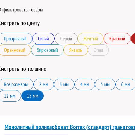
Отфильтровать товары
Смотреть по цвету
Прозрачный
Синий
Серый
Желтый
Красный
Оранжевый
Бирюзовый
Янтарь
Опал
Смотреть по толщине
Все размеры
2 мм
3 мм
4 мм
5 мм
6 мм
12 мм
15 мм
Монолитный поликарбонат Borrex (стандарт) гранатов